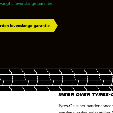
angt u levenslange garantie.
den levenslange garantie
MEER OVER TYRES-
Tyres-On is het bandenconcep
banden worden belangrijker. 