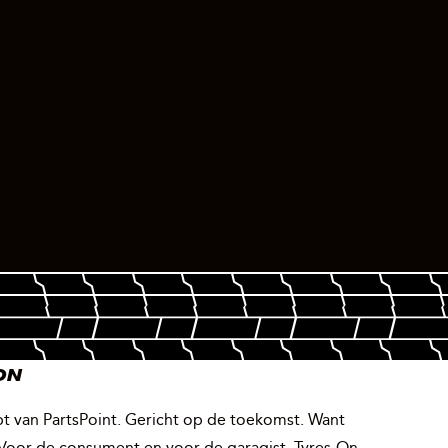
ON
t van PartsPoint. Gericht op de toekomst. Want
Voor de consument en voor de garagist. Tyres-On