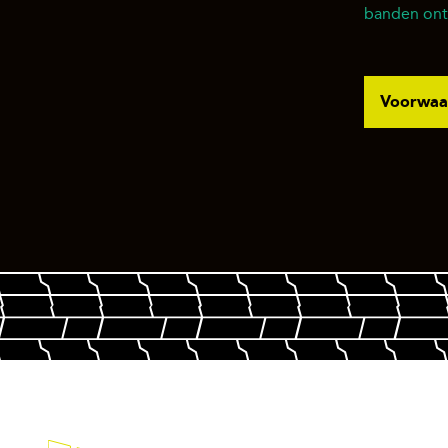
banden ontv
Voorwaar