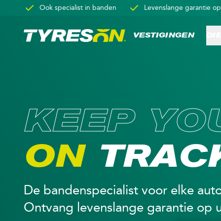
Ook specialist in banden
Levenslange garantie o
Overslaan en naar de inhoud gaan
VESTIGINGEN
DI
K
E
E
P
Y
O
O
N
T
R
A
C
De bandenspecialist voor elke auto
Ontvang levenslange garantie op 