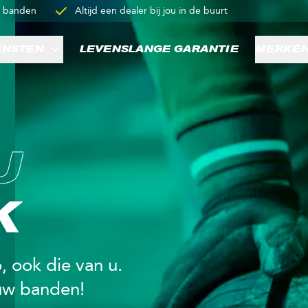
p banden
Altijd een dealer bij jou in de buurt
ENSTEN
LEVENSLANGE GARANTIE
MERKE
U
K
, ook die van u.
uw banden!