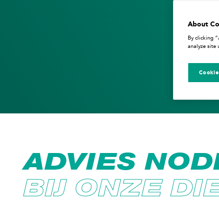
About Co
By clicking 
analyze site 
Cookie
ADVIES NOD
BIJ ONZE D