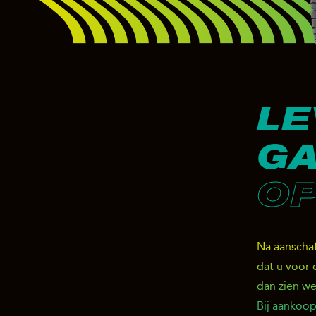
LE
GA
OP
Na aanscha
dat u voor
dan zien we
Bij aankoop